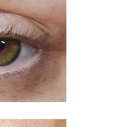
Look da favola
Non esci di casa senza ma
sembra sempre asimmetr
sopracciglia sfumate son
morbida pioggia di pixe
definiscono con un effet
farà svegliare ogni matt