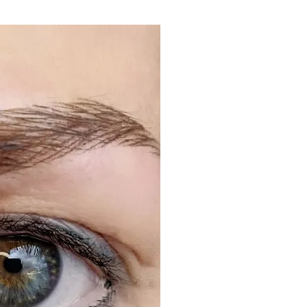
SOPRACCIGLIA
Super naturale
Il tatuaggio realistico r
posizionando tratti sfuma
secondo la tua anatomia
la tecnica è più delicat
e a sua differenza si può
vuoi. Perfetto per un eff