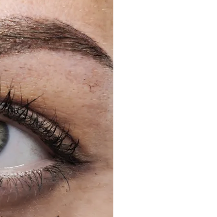
SOPRACCIGLIA
Lo stile secondo te
Ti piace il pelo a pelo 
definite in alcuni punti
misura per te per avere 
trucco permanente! Con
hai sempre sognato.