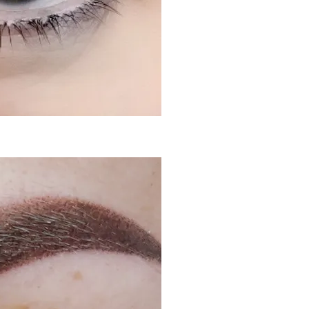
impalpabile, da il suo 
ricostruire in sopraccigli
SOPRACCIGLIA